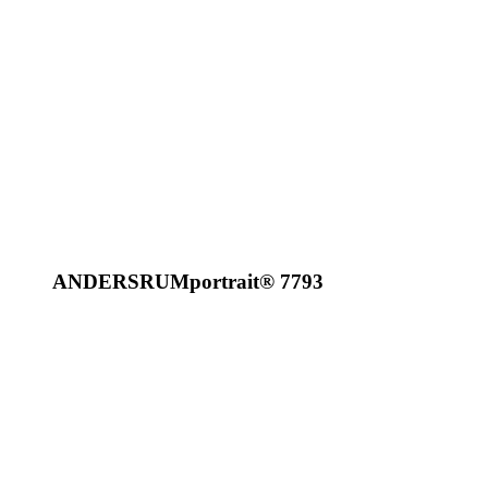
ANDERSRUM
portrait
®
7793