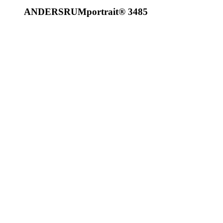
ANDERSRUM
portrait
®
3485