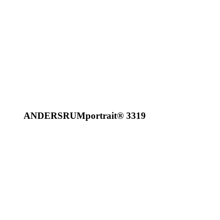
ANDERSRUM
portrait
®
3319